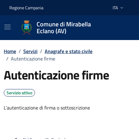
Vai ai contenuti
Vai al footer
Regione Campania
ITA
Lingua attiva:
Comune di Mirabella
Eclano (AV)
Home
/
Servizi
/
Anagrafe e stato civile
/
Autenticazione firme
Autenticazione firme
Servizio attivo
L'autenticazione di firma o sottoscrizione