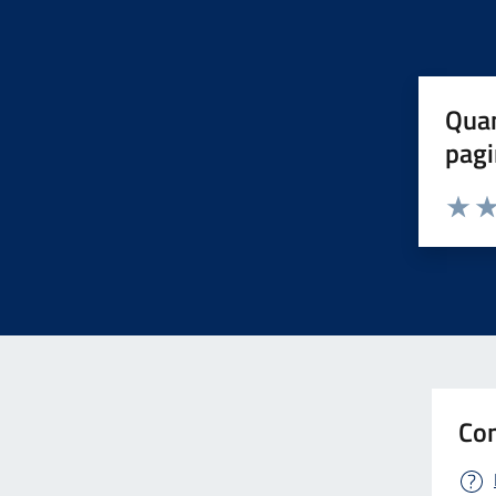
Quan
pagi
Valuta 
Val
Con