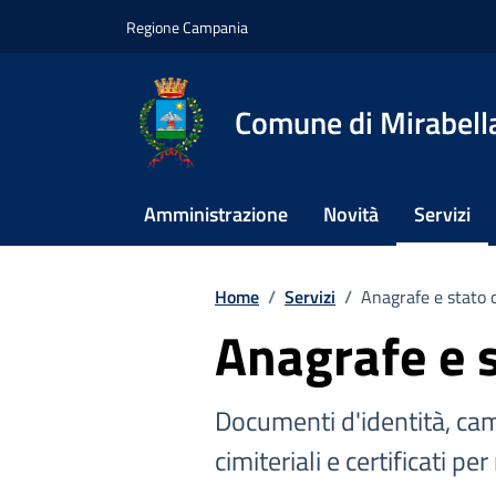
Vai ai contenuti
Vai al footer
Regione Campania
Comune di Mirabella
Amministrazione
Novità
Servizi
Home
/
Servizi
/
Anagrafe e stato c
Anagrafe e s
Documenti d'identità, camb
cimiteriali e certificati pe