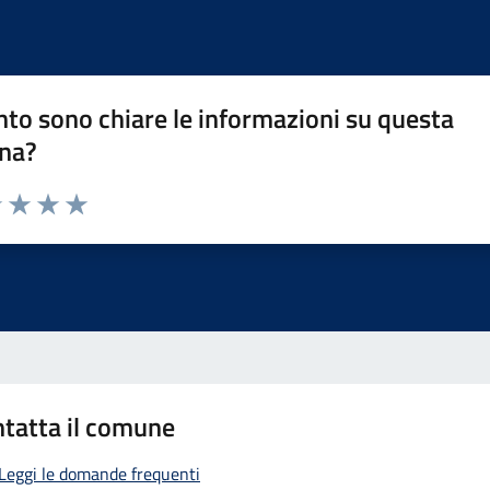
to sono chiare le informazioni su questa
na?
1 stelle su 5
uta 2 stelle su 5
Valuta 3 stelle su 5
Valuta 4 stelle su 5
Valuta 5 stelle su 5
tatta il comune
Leggi le domande frequenti