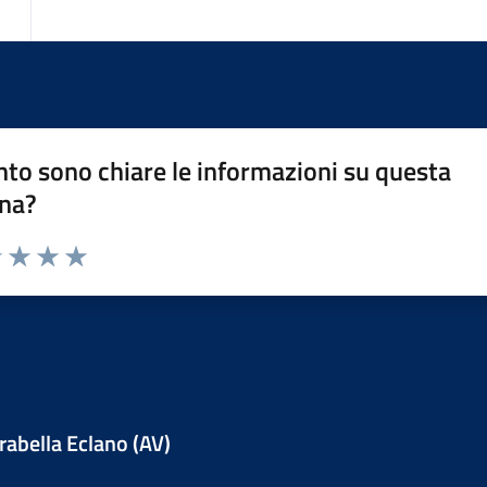
to sono chiare le informazioni su questa
na?
1 stelle su 5
uta 2 stelle su 5
Valuta 3 stelle su 5
Valuta 4 stelle su 5
Valuta 5 stelle su 5
abella Eclano (AV)