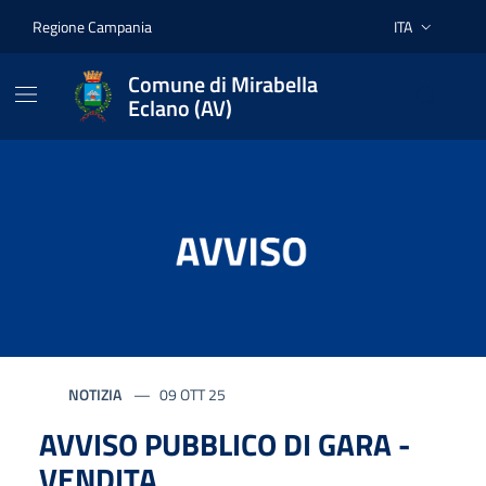
Vai ai contenuti
Vai al footer
Regione Campania
ITA
Lingua attiva:
Comune di Mirabella
Eclano (AV)
Comune di Mirabella Eclano
Contenuti in evidenza
Novità in evidenza
NOTIZIA
09 OTT 25
AVVISO PUBBLICO DI GARA -
VENDITA