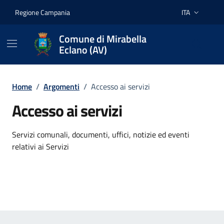
Vai ai contenuti
Vai al footer
Regione Campania
ITA
Lingua attiva:
Comune di Mirabella
Eclano (AV)
Home
/
Argomenti
/
Accesso ai servizi
Accesso ai servizi
Dettagli dell'argomento
Servizi comunali, documenti, uffici, notizie ed eventi
relativi ai Servizi