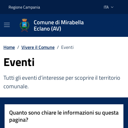
Vai ai contenuti
Vai al footer
Regione Campania
ITA
Lingua attiva:
Comune di Mirabella
Eclano (AV)
Home
/
Vivere il Comune
/
Eventi
Eventi
Tutti gli eventi d’interesse per scoprire il territorio
comunale.
Quanto sono chiare le informazioni su questa
pagina?