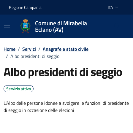
Vai ai contenuti
Vai al footer
Regione Campania
ITA
Lingua attiva:
Comune di Mirabella
Eclano (AV)
Home
/
Servizi
/
Anagrafe e stato civile
/
Albo presidenti di seggio
Albo presidenti di seggio
Servizio attivo
L'Albo delle persone idonee a svolgere le funzioni di presidente
di seggio in occasione delle elezioni