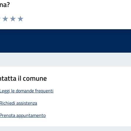
na?
1 stelle su 5
uta 2 stelle su 5
Valuta 3 stelle su 5
Valuta 4 stelle su 5
Valuta 5 stelle su 5
tatta il comune
Leggi le domande frequenti
Richiedi assistenza
Prenota appuntamento