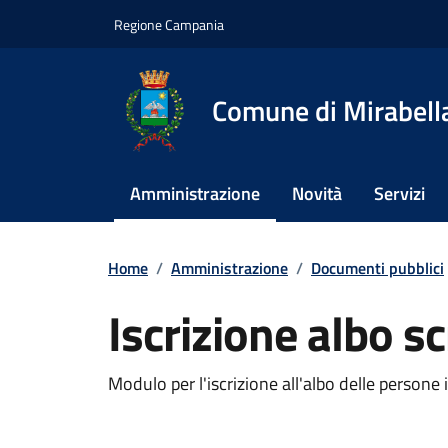
Vai ai contenuti
Vai al footer
Regione Campania
Comune di Mirabella
Amministrazione
Novità
Servizi
Home
/
Amministrazione
/
Documenti pubblici
Iscrizione albo sc
Dettagli del docum
Modulo per l'iscrizione all'albo delle persone i