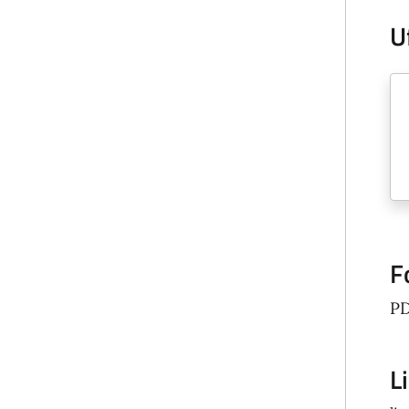
U
F
P
L