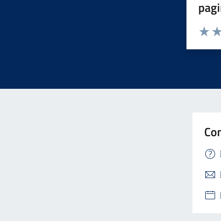
pagi
Valuta 
Val
Con