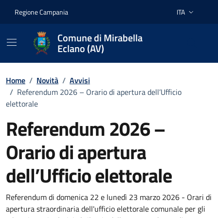
Vai ai contenuti
Vai al footer
Regione Campania
ITA
Lingua attiva:
Comune di Mirabella
Eclano (AV)
Home
/
Novità
/
Avvisi
/
Referendum 2026 – Orario di apertura dell’Ufficio
elettorale
Referendum 2026 –
Orario di apertura
dell’Ufficio elettorale
Dettagli della notizia
Referendum di domenica 22 e lunedì 23 marzo 2026 - Orari di
apertura straordinaria dell'ufficio elettorale comunale per gli