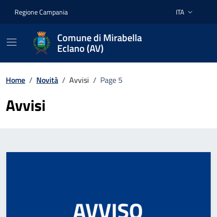
Vai ai contenuti
Vai al footer
Regione Campania
ITA
Lingua attiva:
Comune di Mirabella
Eclano (AV)
Home
/
Novità
/
Avvisi
/
Page 5
Avvisi