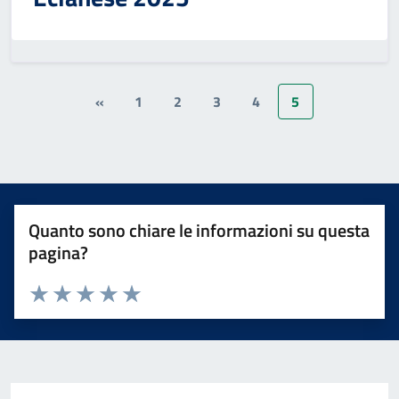
«
1
2
3
4
5
Quanto sono chiare le informazioni su questa
pagina?
Valuta 1 stelle su 5
Valuta 2 stelle su 5
Valuta 3 stelle su 5
Valuta 4 stelle su 5
Valuta 5 stelle su 5