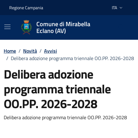
Vai ai contenuti
Vai al footer
Regione Campania
ITA
Lingua attiva:
Comune di Mirabella
Eclano (AV)
Home
/
Novità
/
Avvisi
/
Delibera adozione programma triennale OO.PP. 2026-2028
Delibera adozione
programma triennale
OO.PP. 2026-2028
Dettagli della notizia
Delibera adozione programma triennale OO.PP. 2026-2028