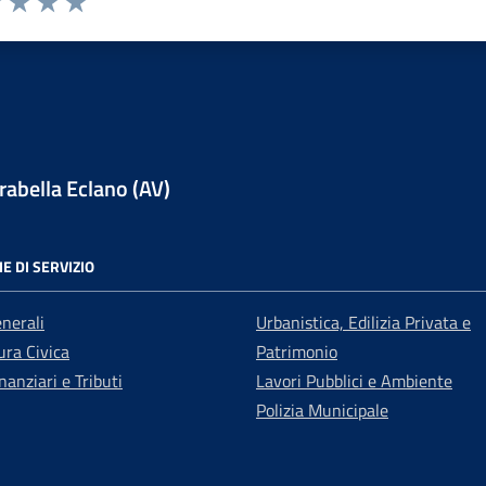
1 stelle su 5
uta 2 stelle su 5
Valuta 3 stelle su 5
Valuta 4 stelle su 5
Valuta 5 stelle su 5
abella Eclano (AV)
E DI SERVIZIO
enerali
Urbanistica, Edilizia Privata e
ra Civica
Patrimonio
nanziari e Tributi
Lavori Pubblici e Ambiente
Polizia Municipale