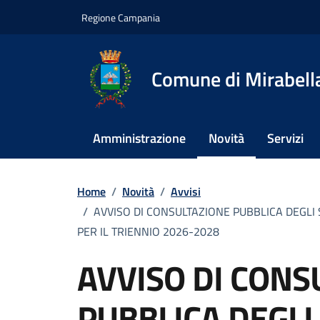
Vai ai contenuti
Vai al footer
Regione Campania
Comune di Mirabella
Amministrazione
Novità
Servizi
Home
/
Novità
/
Avvisi
/
AVVISO DI CONSULTAZIONE PUBBLICA DEGLI
PER IL TRIENNIO 2026-2028
AVVISO DI CONS
PUBBLICA DEGL