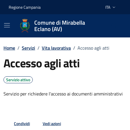
Vai ai contenuti
Vai al footer
Regione Campania
ITA
Lingua attiva:
Comune di Mirabella
Eclano (AV)
Home
/
Servizi
/
Vita lavorativa
/
Accesso agli atti
Accesso agli atti
Servizio attivo
Servizio per richiedere l'accesso ai documenti amministrativi
Condividi
Vedi azioni