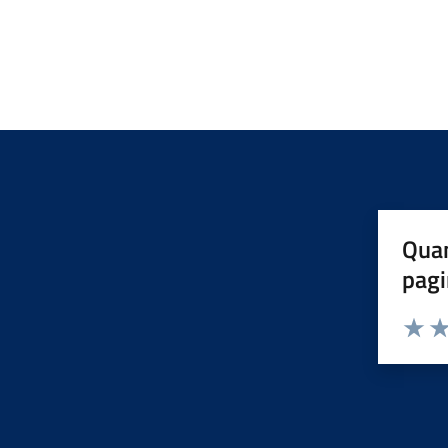
Quan
pagi
Valuta 
Val