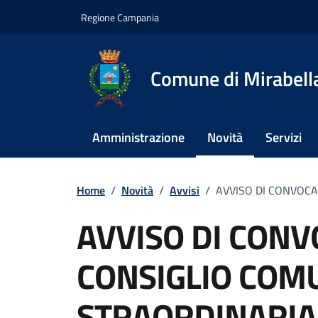
Vai ai contenuti
Vai al footer
Regione Campania
Comune di Mirabella
Amministrazione
Novità
Servizi
Home
/
Novità
/
Avvisi
/
AVVISO DI CONVOCA
AVVISO DI CONV
CONSIGLIO COM
STRAORDINARIA