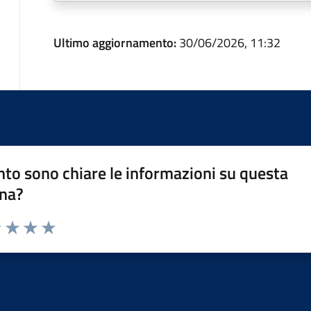
Ultimo aggiornamento:
30/06/2026, 11:32
to sono chiare le informazioni su questa
na?
1 stelle su 5
uta 2 stelle su 5
Valuta 3 stelle su 5
Valuta 4 stelle su 5
Valuta 5 stelle su 5