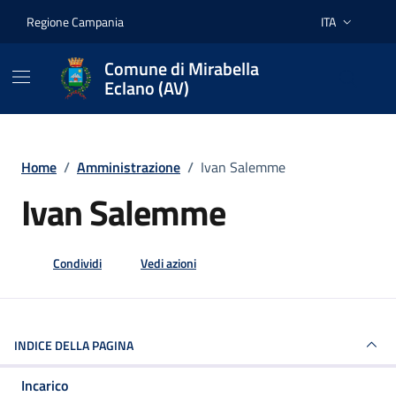
Vai ai contenuti
Vai al footer
Regione Campania
ITA
Lingua attiva:
Comune di Mirabella
Eclano (AV)
Home
/
Amministrazione
/
Ivan Salemme
Ivan Salemme
Condividi
Vedi azioni
INDICE DELLA PAGINA
Incarico