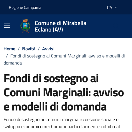
Vai ai contenuti
Vai al footer
Regione Campania
ITA
Lingua attiva:
Comune di Mirabella
Eclano (AV)
Home
/
Novità
/
Avvisi
/
Fondi di sostegno ai Comuni Marginali: avviso e modelli di
domanda
Fondi di sostegno ai
Comuni Marginali: avviso
e modelli di domanda
Dettagli della notizia
Fondo di sostegno ai Comuni marginali: coesione sociale e
sviluppo economico nei Comuni particolarmente colpiti dal