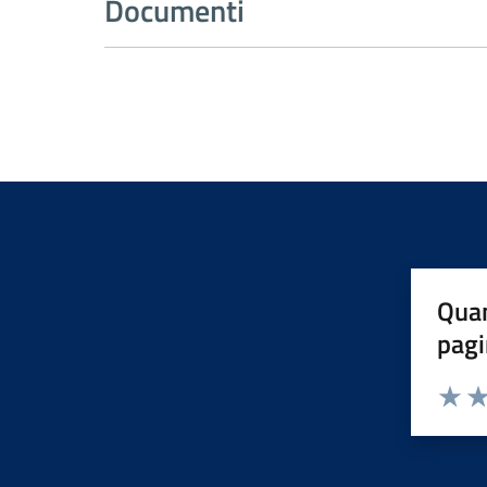
Documenti
Quan
pagi
Valuta 
Val