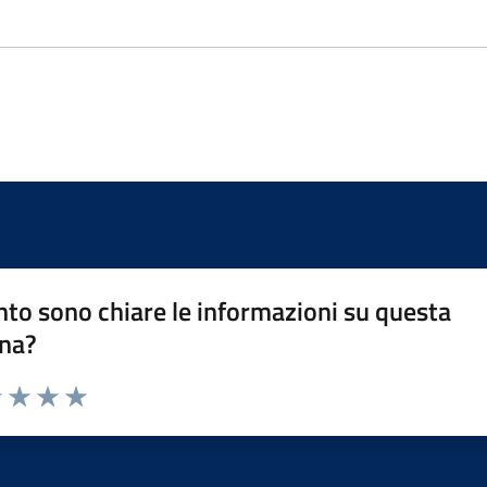
to sono chiare le informazioni su questa
na?
1 stelle su 5
uta 2 stelle su 5
Valuta 3 stelle su 5
Valuta 4 stelle su 5
Valuta 5 stelle su 5