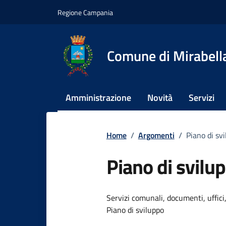
Vai ai contenuti
Vai al footer
Regione Campania
Comune di Mirabella
Amministrazione
Novità
Servizi
Home
/
Argomenti
/
Piano di sv
Piano di svilu
Dettagli dell
Servizi comunali, documenti, uffici,
Piano di sviluppo