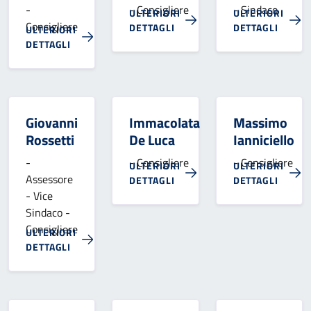
-
- Consigliere
- Sindaco
ULTERIORI
ULTERIORI
Consigliere
DETTAGLI
DETTAGLI
ULTERIORI
DETTAGLI
Giovanni
Immacolata
Massimo
Rossetti
De Luca
Ianniciello
-
- Consigliere
- Consigliere
ULTERIORI
ULTERIORI
Assessore
DETTAGLI
DETTAGLI
- Vice
Sindaco -
Consigliere
ULTERIORI
DETTAGLI