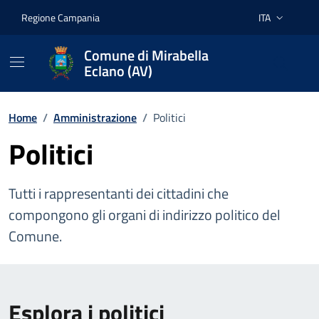
Vai ai contenuti
Vai al footer
Regione Campania
ITA
Lingua attiva:
Comune di Mirabella
Eclano (AV)
Home
/
Amministrazione
/
Politici
Politici
Tutti i rappresentanti dei cittadini che
compongono gli organi di indirizzo politico del
Comune.
Esplora i politici