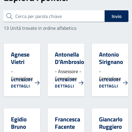
Cerca
Invio
13 Unità trovate in ordine alfabetico
Agnese
Antonella
Antonio
Vietri
D'Ambrosio
Sirignano
-
- Assessore -
-
Consigliere
Consigliere
Consigliere
ULTERIORI
ULTERIORI
ULTERIORI
DETTAGLI
DETTAGLI
DETTAGLI
Egidio
Francesca
Giancarlo
Bruno
Facente
Ruggiero