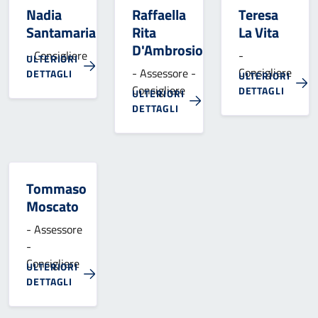
Nadia
Raffaella
Teresa
Santamaria
Rita
La Vita
D'Ambrosio
- Consigliere
-
ULTERIORI
Consigliere
- Assessore -
DETTAGLI
ULTERIORI
Consigliere
DETTAGLI
ULTERIORI
DETTAGLI
Tommaso
Moscato
- Assessore
-
Consigliere
ULTERIORI
DETTAGLI