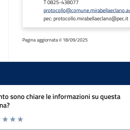
T 0825-438077
protocollo@comune.mirabellaeclano.av
pec: protocollo.mirabellaeclano@pec.it
Pagina aggiornata il 18/09/2025
to sono chiare le informazioni su questa
na?
1 stelle su 5
uta 2 stelle su 5
Valuta 3 stelle su 5
Valuta 4 stelle su 5
Valuta 5 stelle su 5