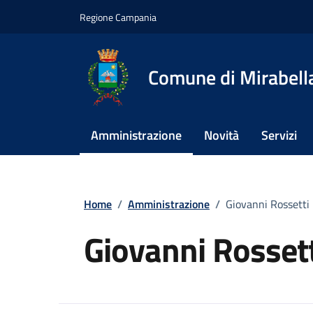
Vai ai contenuti
Vai al footer
Regione Campania
Comune di Mirabella
Amministrazione
Novità
Servizi
Home
/
Amministrazione
/
Giovanni Rossetti
Giovanni Rossett