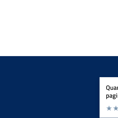
Quan
pagi
Valuta 
Val