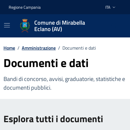
Vai ai contenuti
Vai al footer
Regione Campania
ITA
Lingua attiva:
Comune di Mirabella
Eclano (AV)
Home
/
Amministrazione
/
Documenti e dati
Documenti e dati
Bandi di concorso, avvisi, graduatorie, statistiche e
documenti pubblici.
Esplora tutti i documenti