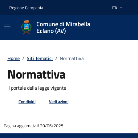
Vai ai contenuti
Vai al footer
Regione Campania
ITA
Lingua attiva:
Comune di Mirabella
Eclano (AV)
Home
/
Siti Tematici
/
Normattiva
Normattiva
Il portale della legge vigente
Condividi
Vedi azioni
Pagina aggiornata il 20/06/2025