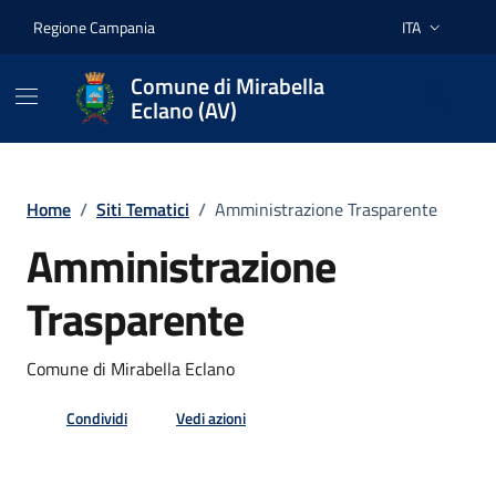
Vai ai contenuti
Vai al footer
Regione Campania
ITA
Lingua attiva:
Comune di Mirabella
Eclano (AV)
Home
/
Siti Tematici
/
Amministrazione Trasparente
Amministrazione
Trasparente
Comune di Mirabella Eclano
Condividi
Vedi azioni