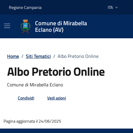
Vai ai contenuti
Vai al footer
Regione Campania
ITA
Lingua attiva:
Comune di Mirabella
Eclano (AV)
Home
/
Siti Tematici
/
Albo Pretorio Online
Albo Pretorio Online
Comune di Mirabella Eclano
Condividi
Vedi azioni
Pagina aggiornata il 24/06/2025