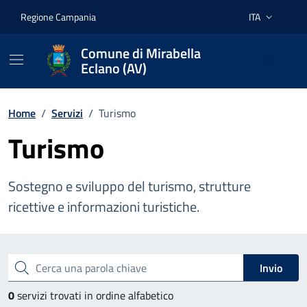
Vai ai contenuti
Vai al footer
Regione Campania
ITA
Lingua attiva:
Comune di Mirabella
Eclano (AV)
Home
/
Servizi
/
Turismo
Turismo
Sostegno e sviluppo del turismo, strutture
ricettive e informazioni turistiche.
Esplora tutti i servizi
Cerca una parola chiave
Invio
0
servizi trovati in ordine alfabetico