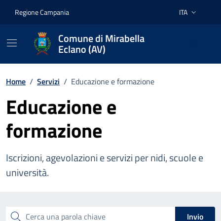
Vai ai contenuti
Vai al footer
Regione Campania
ITA
Lingua attiva:
Comune di Mirabella
Eclano (AV)
Home
/
Servizi
/
Educazione e formazione
Educazione e
formazione
Iscrizioni, agevolazioni e servizi per nidi, scuole e
università.
Esplora tutti i servizi
Cerca una parola chiave
Invio