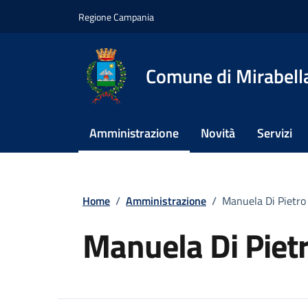
Vai ai contenuti
Vai al footer
Regione Campania
Comune di Mirabella
Amministrazione
Novità
Servizi
Home
/
Amministrazione
/
Manuela Di Pietro
Manuela Di Piet