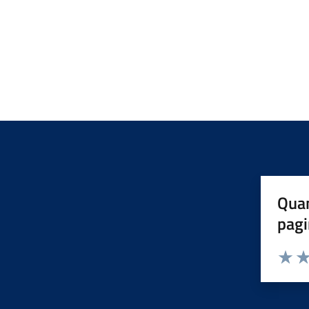
Quan
pagi
Valuta 
Val