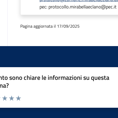
pec: protocollo.mirabellaeclano@pec.it
Pagina aggiornata il 17/09/2025
to sono chiare le informazioni su questa
na?
1 stelle su 5
uta 2 stelle su 5
Valuta 3 stelle su 5
Valuta 4 stelle su 5
Valuta 5 stelle su 5