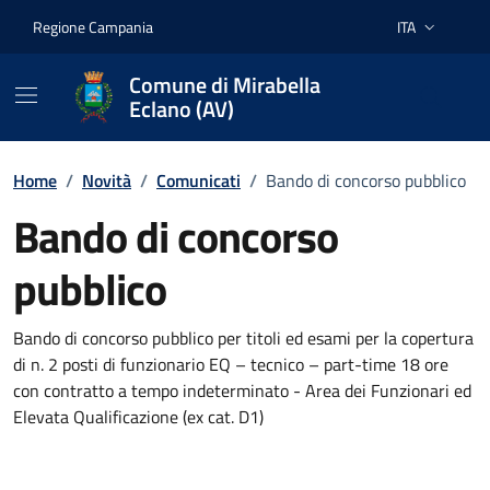
Vai ai contenuti
Vai al footer
Regione Campania
ITA
Lingua attiva:
Comune di Mirabella
Eclano (AV)
Home
/
Novità
/
Comunicati
/
Bando di concorso pubblico
Bando di concorso
pubblico
Dettagli della notizia
Bando di concorso pubblico per titoli ed esami per la copertura
di n. 2 posti di funzionario EQ – tecnico – part-time 18 ore
con contratto a tempo indeterminato - Area dei Funzionari ed
Elevata Qualificazione (ex cat. D1)