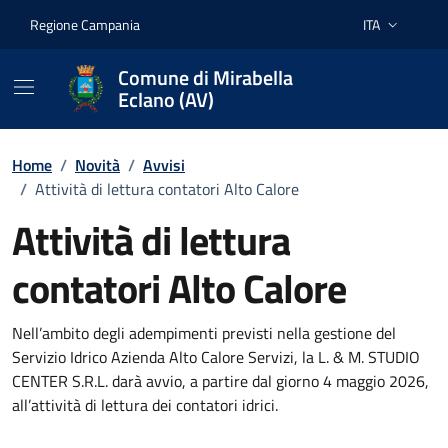
Vai ai contenuti
Vai al footer
Regione Campania
ITA
Lingua attiva:
Comune di Mirabella
Eclano (AV)
Home
/
Novità
/
Avvisi
/
Attività di lettura contatori Alto Calore
Attività di lettura
contatori Alto Calore
Dettagli della notizia
Nell’ambito degli adempimenti previsti nella gestione del
Servizio Idrico Azienda Alto Calore Servizi, la L. & M. STUDIO
CENTER S.R.L. darà avvio, a partire dal giorno 4 maggio 2026,
all’attività di lettura dei contatori idrici.