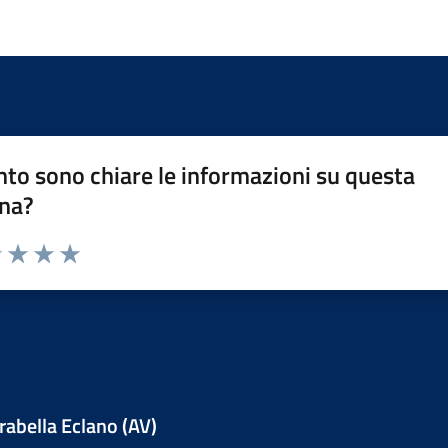
to sono chiare le informazioni su questa
na?
1 stelle su 5
uta 2 stelle su 5
Valuta 3 stelle su 5
Valuta 4 stelle su 5
Valuta 5 stelle su 5
abella Eclano (AV)