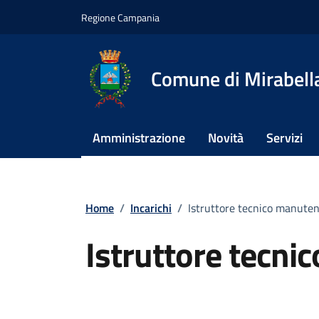
Vai ai contenuti
Vai al footer
Regione Campania
Comune di Mirabella
Amministrazione
Novità
Servizi
Home
/
Incarichi
/
Istruttore tecnico manuten
Istruttore tecni