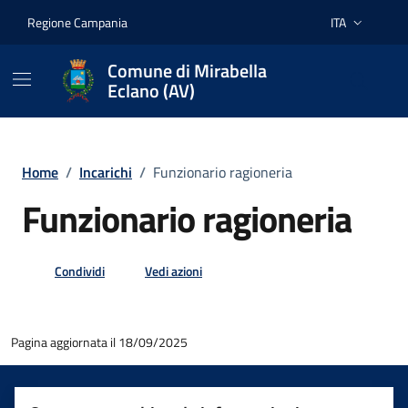
Vai ai contenuti
Vai al footer
Regione Campania
ITA
Lingua attiva:
Comune di Mirabella
Eclano (AV)
Home
/
Incarichi
/
Funzionario ragioneria
Funzionario ragioneria
Condividi
Vedi azioni
Pagina aggiornata il 18/09/2025