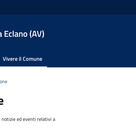
 Eclano (AV)
Vivere il Comune
ione
e
'argomento
 notizie ed eventi relativi a