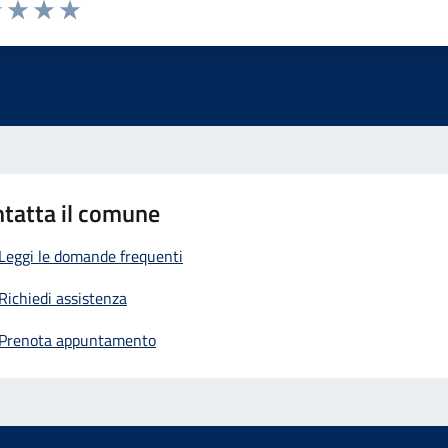
1 stelle su 5
uta 2 stelle su 5
Valuta 3 stelle su 5
Valuta 4 stelle su 5
Valuta 5 stelle su 5
tatta il comune
Leggi le domande frequenti
Richiedi assistenza
Prenota appuntamento