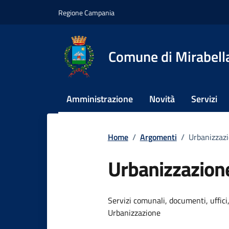
Vai ai contenuti
Vai al footer
Regione Campania
Comune di Mirabella
Amministrazione
Novità
Servizi
Home
/
Argomenti
/
Urbanizzaz
Urbanizzazion
Dettagli dell
Servizi comunali, documenti, uffici,
Urbanizzazione