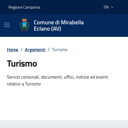
Vai ai contenuti
Vai al footer
Regione Campania
ITA
Lingua attiva:
Comune di Mirabella
Eclano (AV)
Home
/
Argomenti
/
Turismo
Turismo
Dettagli dell'argomento
Servizi comunali, documenti, uffici, notizie ed eventi
relativi a Turismo