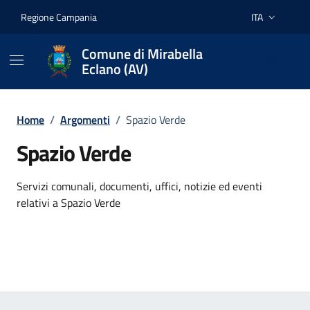
Vai ai contenuti
Vai al footer
Regione Campania
ITA
Lingua attiva:
Comune di Mirabella
Eclano (AV)
Home
/
Argomenti
/
Spazio Verde
Spazio Verde
Dettagli dell'argomento
Servizi comunali, documenti, uffici, notizie ed eventi
relativi a Spazio Verde