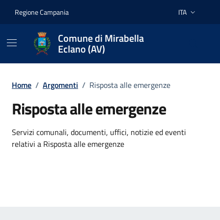
Vai ai contenuti
Vai al footer
Regione Campania
ITA
Lingua attiva:
Comune di Mirabella
Eclano (AV)
Home
/
Argomenti
/
Risposta alle emergenze
Risposta alle emergenze
Dettagli dell'argomento
Servizi comunali, documenti, uffici, notizie ed eventi
relativi a Risposta alle emergenze