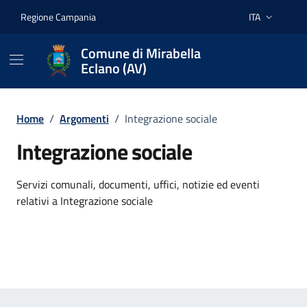
Vai ai contenuti
Vai al footer
Regione Campania
ITA
Lingua attiva:
Comune di Mirabella
Eclano (AV)
Home
/
Argomenti
/
Integrazione sociale
Integrazione sociale
Dettagli dell'argomento
Servizi comunali, documenti, uffici, notizie ed eventi
relativi a Integrazione sociale