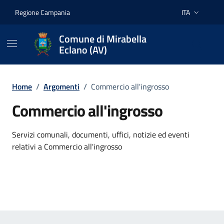
Vai ai contenuti
Vai al footer
Regione Campania
ITA
Lingua attiva:
Comune di Mirabella
Eclano (AV)
Home
/
Argomenti
/
Commercio all'ingrosso
Commercio all'ingrosso
Dettagli dell'argomento
Servizi comunali, documenti, uffici, notizie ed eventi
relativi a Commercio all'ingrosso