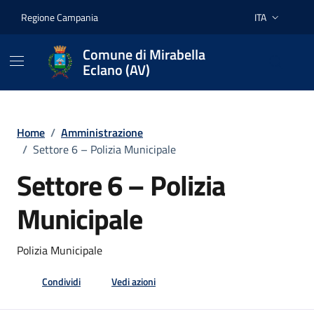
Vai ai contenuti
Vai al footer
Regione Campania
ITA
Lingua attiva:
Comune di Mirabella
Eclano (AV)
Home
/
Amministrazione
/
Settore 6 – Polizia Municipale
Settore 6 – Polizia
Municipale
Polizia Municipale
Condividi
Vedi azioni