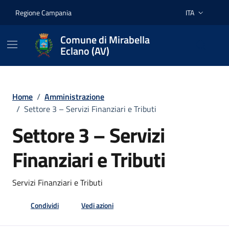
Vai ai contenuti
Vai al footer
Regione Campania
ITA
Lingua attiva:
Comune di Mirabella
Eclano (AV)
Home
/
Amministrazione
/
Settore 3 – Servizi Finanziari e Tributi
Settore 3 – Servizi
Finanziari e Tributi
Servizi Finanziari e Tributi
Condividi
Vedi azioni